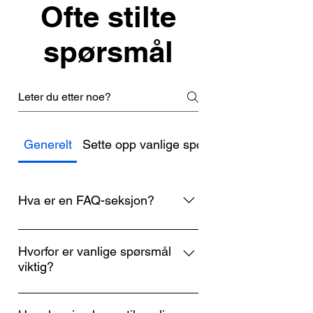
Ofte stilte
spørsmål
Generelt
Sette opp vanlige spørsmål
Hva er en FAQ-seksjon?
En FAQ-seksjon kan brukes til å
raskt svare på vanlige spørsmål om
Hvorfor er vanlige spørsmål
viktig?
virksomheten din som «Hvor frakter
dere til?», «Hva er åpningstidene
Vanlige spørsmål er en fin måte å
deres?», eller «Hvordan kan jeg